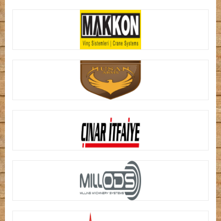
PANERA MÜHENDİSLİK
MAKKON MÜHENDİSLİK
HUSAN ARMS
CNR ÇINAR İTFAİYE
MILL-ODS-DEĞİRMEN