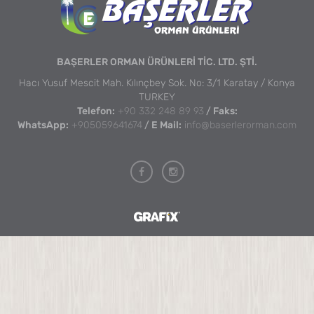
BAŞERLER ORMAN ÜRÜNLERİ TİC. LTD. ŞTİ.
Hacı Yusuf Mescit Mah. Kılınçbey Sok. No: 3/1 Karatay / Konya
TURKEY
Telefon:
+90 332 248 89 93
/
Faks:
WhatsApp:
+905059641674
/
E Mail:
info@baserlerorman.com
Konya
Web
Tasarım