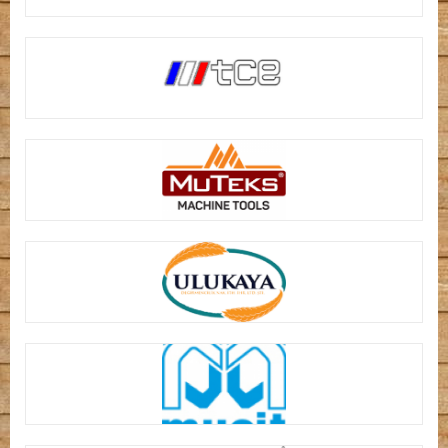
DERYA ARMS
TCE MAKİNE
MU-TEKS MAKİNE
ULUKAYA DEĞİRMEN MAKİNALARI
MUCİT PLASTİK