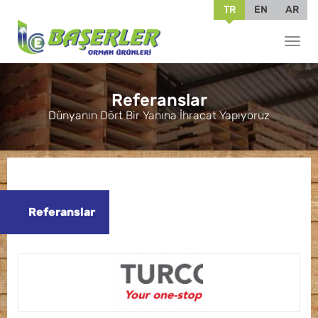
TR
EN
AR
Menü
göste
Referanslar
Dünyanın Dört Bir Yanına İhracat Yapıyoruz
Referanslar