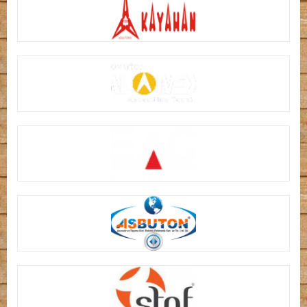
KAYAHAN-KONSANTAŞ
ALAM ASANSÖR SANAYİ TİCARET LİMİTED ŞİRKETİ
DAĞ MÜHENDİSLİK
ASBUTON ASANSÖR