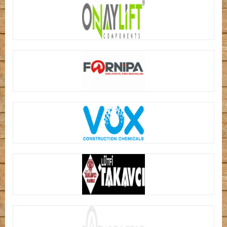
ONAYLIFT ASANSÖR
FORNIPA FIRIN MAKINELERI
VOX YAPI KİMYASALLARI
LÜTFİ TAKAVCI MERMER